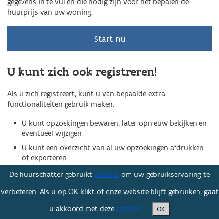
gegevens in te vullen die nodig zijn voor het bepalen de
huurprijs van uw woning.
Start nu
U kunt zich ook registreren!
Als u zich registreert, kunt u van bepaalde extra
functionaliteiten gebruik maken:
U kunt opzoekingen bewaren, later opnieuw bekijken en
eventueel wijzigen
U kunt een overzicht van al uw opzoekingen afdrukken
of exporteren
De huurschatter gebruikt
cookies
om uw gebruikservaring te
Registreer nu
verbeteren. Als u op OK klikt of onze website blijft gebruiken, gaat
u akkoord met deze
cookies
.
OK